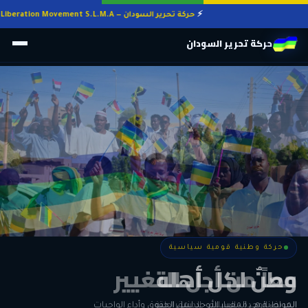
حركة تحرير السودان — Sudan Liberation Movement S.L.M.A
حركة تحرير السودان
حركة وطنية قومية سياسية
حركة وطنية قومية سياسية
وطنٌ لكل أهله
معاً من أجل التغيير
الحرية • الوحدة • السلام • الديمقراطية
المواطنة هي المعيار الأوحد لنيل الحقوق وأداء الواجبات