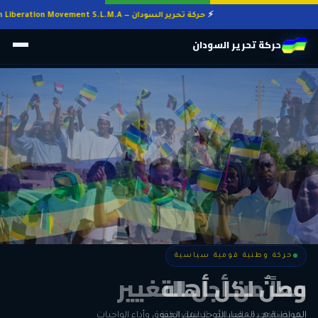
حركة تحرير السودان — Sudan Liberation Movement S.L.M.A
حركة تحرير السودان
حركة وطنية قومية سياسية
حركة وطنية قومية سياسية
وطنٌ لكل أهله
معاً من أجل التغيير
الحرية • الوحدة • السلام • الديمقراطية
المواطنة هي المعيار الأوحد لنيل الحقوق وأداء الواجبات