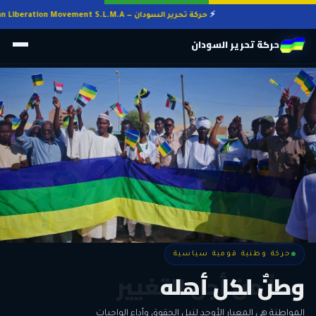
حركة تحرير السودان — Sudan Liberation Movement S.L.M.A
حركة تحرير السودان
حركة وطنية قومية سياسية
حركة وطنية قومية سياسية
وطنٌ لكل أهله
معاً من أجل التغيير
الحرية • الوحدة • السلام • الديمقراطية
المواطنة هي المعيار الأوحد لنيل الحقوق وأداء الواجبات