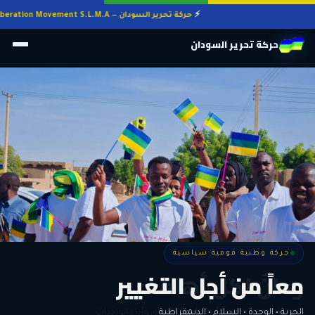
حركة تحرير السودان — Sudan Liberation Movement S.L.M.A
حركة تحرير السودان
حركة وطنية قومية سياسية
حركة وطنية قومية سياسية
وطنٌ لكل أهله
معاً من أجل التغيير
الحرية • الوحدة • السلام • الديمقراطية
المواطنة هي المعيار الأوحد لنيل الحقوق وأداء الواجبات