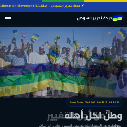
حركة تحرير السودان — Sudan Liberation Movement S.L.M.A
حركة تحرير السودان
حركة وطنية قومية سياسية
حركة وطنية قومية سياسية
وطنٌ لكل أهله
معاً من أجل التغيير
الحرية • الوحدة • السلام • الديمقراطية
المواطنة هي المعيار الأوحد لنيل الحقوق وأداء الواجبات