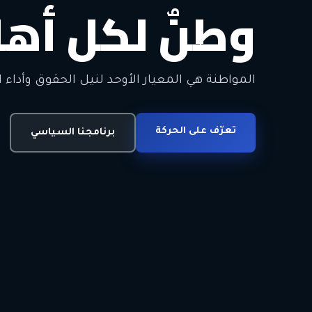
وطنٌ لكل أهل
معاً من أجل ا
الحرية • الوحدة • السلام • الديمقراطية
المواطنة هي المعيار الأوحد لنيل الحقوق وأداء ا
انضم للحركة
تعرّف على الحركة
اتصل بنا
برنامجنا السياسي