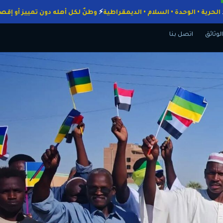
اجبات
الحرية • الوحدة • السلام • الديمقراطية
وطنٌ لكل أهله دون تمييز
الوثائق
اتصل بنا