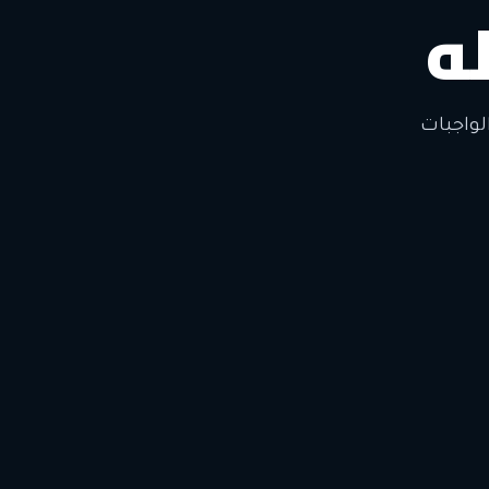
ه
لتغيير
لواجبات