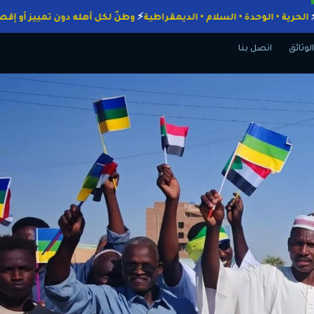
واجبات
الحرية • الوحدة • السلام • الديمقراطية
وطنٌ لكل أهله دون تمييز
الوثائق
اتصل بنا