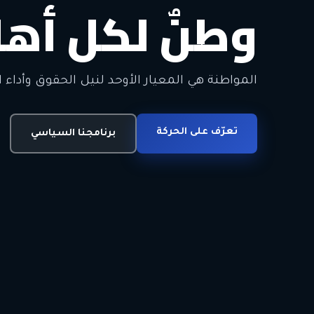
وطنٌ لكل أهل
معاً من أجل ا
الحرية • الوحدة • السلام • الديمقراطية
المواطنة هي المعيار الأوحد لنيل الحقوق وأداء ا
انضم للحركة
تعرّف على الحركة
اتصل بنا
برنامجنا السياسي