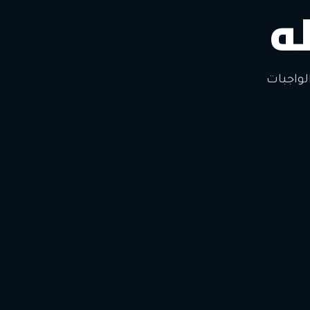
ه
لتغيير
لواجبات