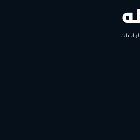
ه
لتغيير
لواجبات