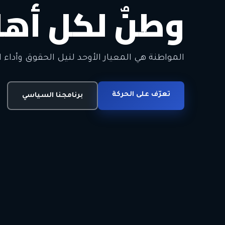
وطنٌ لكل أهل
معاً من أجل ا
الحرية • الوحدة • السلام • الديمقراطية
المواطنة هي المعيار الأوحد لنيل الحقوق وأداء ا
انضم للحركة
تعرّف على الحركة
اتصل بنا
برنامجنا السياسي