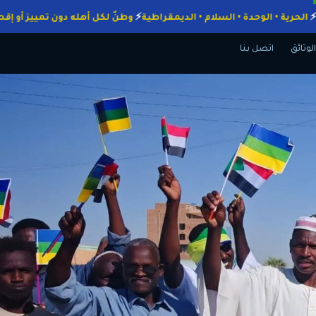
لواجبات
الحرية • الوحدة • السلام • الديمقراطية
وطنٌ لكل أهله دون تميي
الوثائق
اتصل بنا