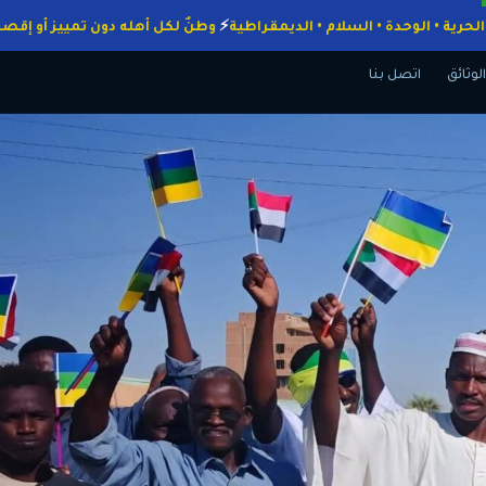
جبات
الحرية • الوحدة • السلام • الديمقراطية
وطنٌ لكل أهله دون تمييز أ
الوثائق
اتصل بنا