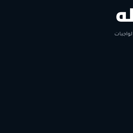
ه
لتغيير
لواجبات