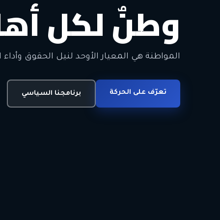
وطنٌ لكل أهل
معاً من أجل ا
الحرية • الوحدة • السلام • الديمقراطية
المواطنة هي المعيار الأوحد لنيل الحقوق وأداء ا
انضم للحركة
تعرّف على الحركة
اتصل بنا
برنامجنا السياسي