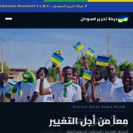
حركة تحرير السودان — Sudan Liberation Movement S.L.M.A
حركة تحرير السودان
حركة وطنية قومية سياسية
حركة وطنية قومية سياسية
وطنٌ لكل أهله
معاً من أجل التغيير
الحرية • الوحدة • السلام • الديمقراطية
المواطنة هي المعيار الأوحد لنيل الحقوق وأداء الواجبات