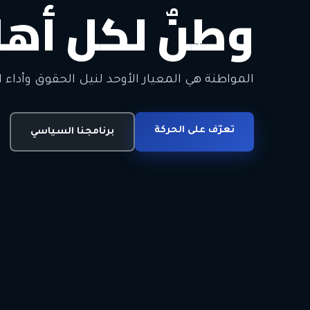
وطنٌ لكل أهل
معاً من أجل ا
الحرية • الوحدة • السلام • الديمقراطية
المواطنة هي المعيار الأوحد لنيل الحقوق وأداء ا
انضم للحركة
تعرّف على الحركة
اتصل بنا
برنامجنا السياسي