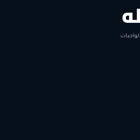
ه
لتغيير
لواجبات