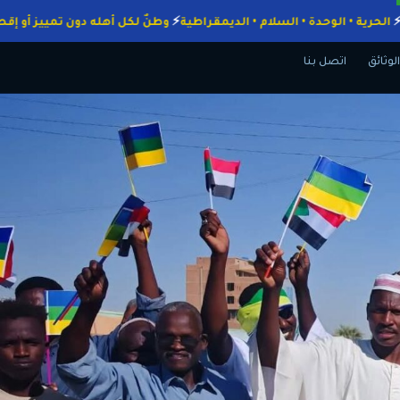
واجبات
الحرية • الوحدة • السلام • الديمقراطية
وطنٌ لكل أهله دون تمييز
الوثائق
اتصل بنا