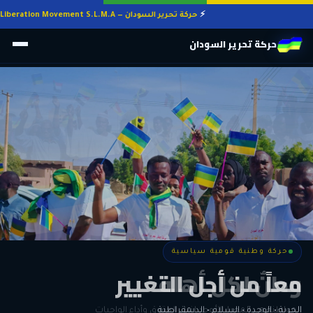
حركة تحرير السودان — Sudan Liberation Movement S.L.M.A
حركة تحرير السودان
حركة وطنية قومية سياسية
حركة وطنية قومية سياسية
وطنٌ لكل أهله
معاً من أجل التغيير
الحرية • الوحدة • السلام • الديمقراطية
المواطنة هي المعيار الأوحد لنيل الحقوق وأداء الواجبات