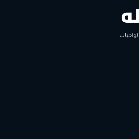
ه
لتغيير
لواجبات