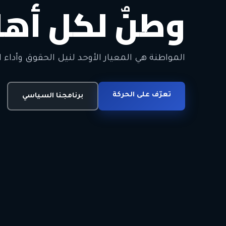
وطنٌ لكل أهل
معاً من أجل ا
الحرية • الوحدة • السلام • الديمقراطية
المواطنة هي المعيار الأوحد لنيل الحقوق وأداء ا
انضم للحركة
تعرّف على الحركة
اتصل بنا
برنامجنا السياسي