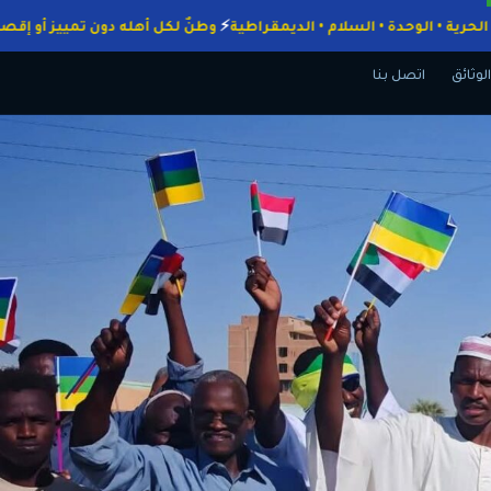
واجبات
الحرية • الوحدة • السلام • الديمقراطية
وطنٌ لكل أهله دون تمييز
الوثائق
اتصل بنا