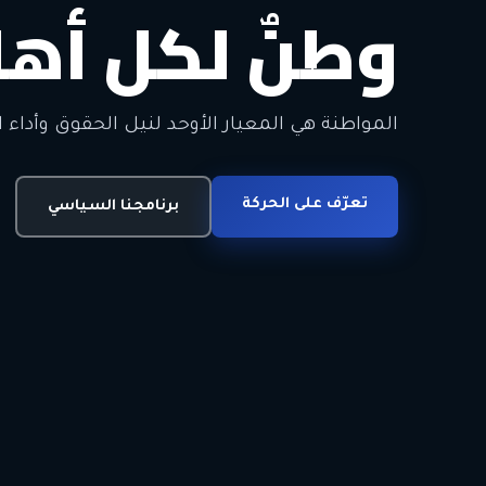
وطنٌ لكل أهل
معاً من أجل ا
الحرية • الوحدة • السلام • الديمقراطية
المواطنة هي المعيار الأوحد لنيل الحقوق وأداء ا
انضم للحركة
تعرّف على الحركة
اتصل بنا
برنامجنا السياسي