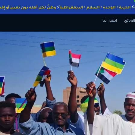
لواجبات
الحرية • الوحدة • السلام • الديمقراطية
وطنٌ لكل أهله دون تميي
الوثائق
اتصل بنا