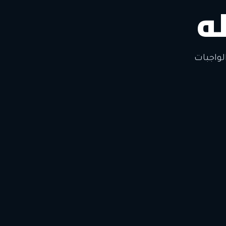
ه
لتغيير
لواجبات