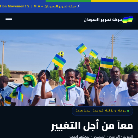
حركة تحرير السودان — Sudan Liberation Movement S.L.M.A
حركة تحرير السودان
حركة وطنية قومية سياسية
حركة وطنية قومية سياسية
وطنٌ لكل أهله
معاً من أجل التغيير
الحرية • الوحدة • السلام • الديمقراطية
المواطنة هي المعيار الأوحد لنيل الحقوق وأداء الواجبات