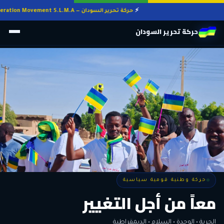
حركة تحرير السودان — Sudan Liberation Movement S.L.M.A
حركة تحرير السودان
حركة وطنية قومية سياسية
حركة وطنية قومية سياسية
وطنٌ لكل أهله
معاً من أجل التغيير
الحرية • الوحدة • السلام • الديمقراطية
المواطنة هي المعيار الأوحد لنيل الحقوق وأداء الواجبات