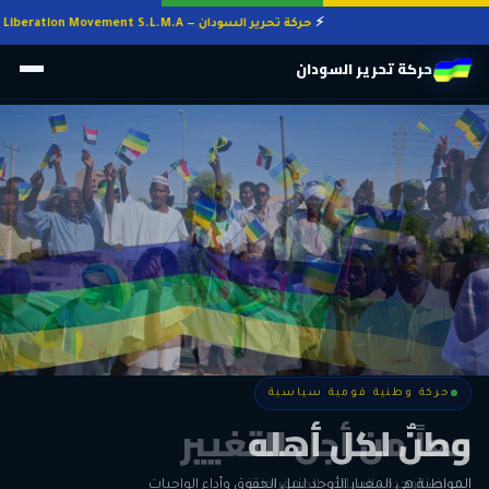
حركة تحرير السودان — Sudan Liberation Movement S.L.M.A
حركة تحرير السودان
حركة وطنية قومية سياسية
حركة وطنية قومية سياسية
وطنٌ لكل أهله
معاً من أجل التغيير
الحرية • الوحدة • السلام • الديمقراطية
المواطنة هي المعيار الأوحد لنيل الحقوق وأداء الواجبات