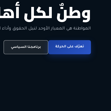
وطنٌ لكل أهل
معاً من أجل ا
الحرية • الوحدة • السلام • الديمقراطية
المواطنة هي المعيار الأوحد لنيل الحقوق وأداء ا
انضم للحركة
تعرّف على الحركة
اتصل بنا
برنامجنا السياسي