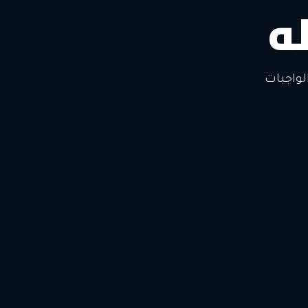
ه
لتغيير
لواجبات