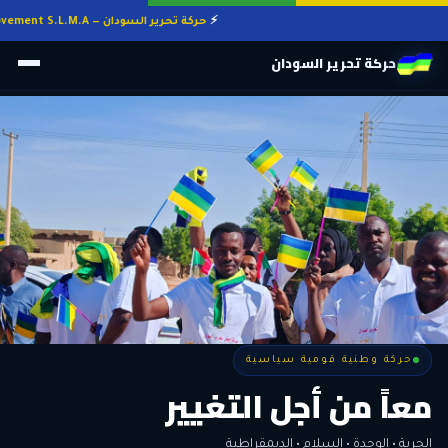
حركة تحرير السودان — Sudan Liberation Movement S.L.M.A
حركة تحرير السودان
حركة وطنية قومية سياسية
حركة وطنية قومية سياسية
وطنٌ لكل أهله
معاً من أجل التغيير
الحرية • الوحدة • السلام • الديمقراطية
المواطنة هي المعيار الأوحد لنيل الحقوق وأداء الواجبات