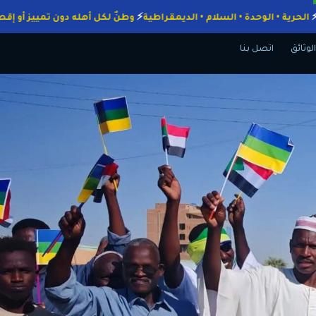
واجبات
الحرية • الوحدة • السلام • الديمقراطية
وطنٌ لكل أهله دون تمييز
الوثائق
اتصل بنا