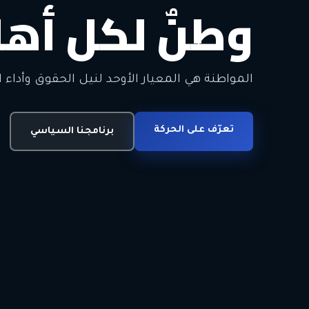
وطنٌ لكل أهل
معاً من أجل ا
الحرية • الوحدة • السلام • الديمقراطية
المواطنة هي المعيار الأوحد لنيل الحقوق وأداء ا
انضم للحركة
تعرّف على الحركة
اتصل بنا
برنامجنا السياسي