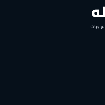
ه
لتغيير
لواجبات