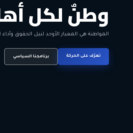
وطنٌ لكل أهل
معاً من أجل ا
الحرية • الوحدة • السلام • الديمقراطية
المواطنة هي المعيار الأوحد لنيل الحقوق وأداء ا
انضم للحركة
تعرّف على الحركة
اتصل بنا
برنامجنا السياسي