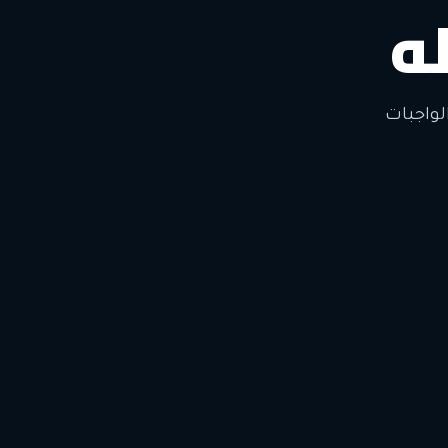
ه
لتغيير
لواجبات