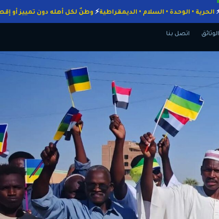
واجبات
الحرية • الوحدة • السلام • الديمقراطية
وطنٌ لكل أهله دون تميي
الوثائق
اتصل بنا