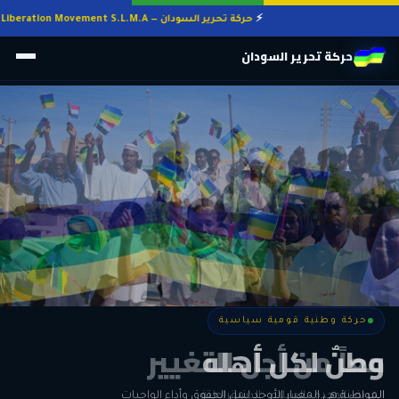
حركة تحرير السودان — Sudan Liberation Movement S.L.M.A
حركة تحرير السودان
حركة وطنية قومية سياسية
حركة وطنية قومية سياسية
وطنٌ لكل أهله
معاً من أجل التغيير
الحرية • الوحدة • السلام • الديمقراطية
المواطنة هي المعيار الأوحد لنيل الحقوق وأداء الواجبات