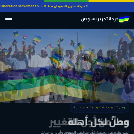
حركة تحرير السودان — Sudan Liberation Movement S.L.M.A
حركة تحرير السودان
حركة وطنية قومية سياسية
حركة وطنية قومية سياسية
وطنٌ لكل أهله
معاً من أجل التغيير
الحرية • الوحدة • السلام • الديمقراطية
المواطنة هي المعيار الأوحد لنيل الحقوق وأداء الواجبات