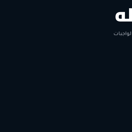
ه
لتغيير
لواجبات