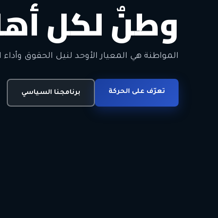
وطنٌ لكل أهل
معاً من أجل ا
الحرية • الوحدة • السلام • الديمقراطية
المواطنة هي المعيار الأوحد لنيل الحقوق وأداء ا
انضم للحركة
تعرّف على الحركة
اتصل بنا
برنامجنا السياسي