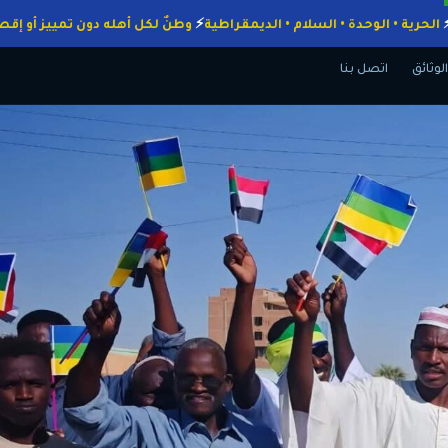
واجبات
الحرية • الوحدة • السلام • الديمقراطية
وطنٌ لكل أهله دون تمييز
الوثائق
اتصل بنا