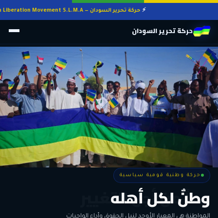
حركة تحرير السودان — Sudan Liberation Movement S.L.M.A
حركة تحرير السودان
حركة وطنية قومية سياسية
حركة وطنية قومية سياسية
وطنٌ لكل أهله
معاً من أجل التغيير
الحرية • الوحدة • السلام • الديمقراطية
المواطنة هي المعيار الأوحد لنيل الحقوق وأداء الواجبات