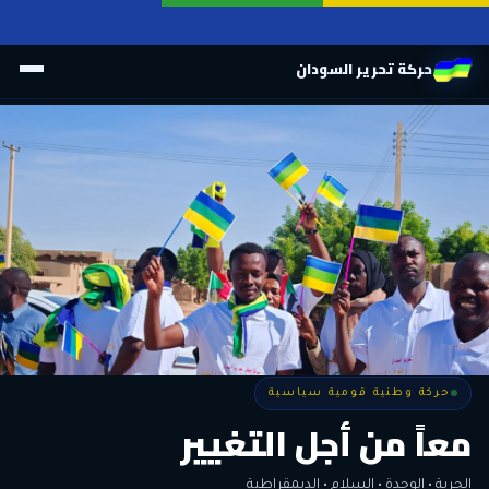
حركة تحرير السودان
حركة وطنية قومية سياسية
حركة وطنية قومية سياسية
وطنٌ لكل أهله
معاً من أجل التغيير
الحرية • الوحدة • السلام • الديمقراطية
المواطنة هي المعيار الأوحد لنيل الحقوق وأداء الواجبات