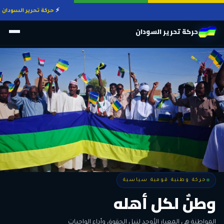
حركة تحرير السودان — on Movement S.L.M.A
حركة تحرير السودان
حركة وطنية قومية سياسية
حركة وطنية قومية سياسية
وطنٌ لكل أهله
معاً من أجل التغيير
الحرية • الوحدة • السلام • الديمقراطية
المواطنة هي المعيار الأوحد لنيل الحقوق وأداء الواجبات