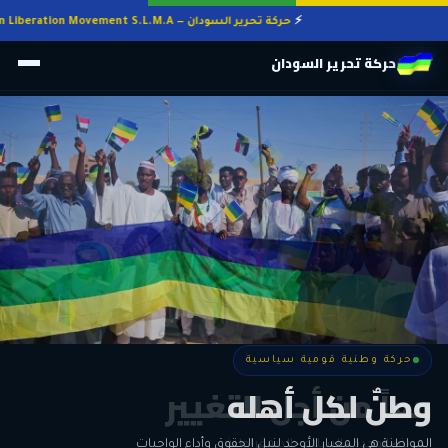
حركة تحرير السودان — Sudan Liberation Movement S.L.M.A
حركة تحرير السودان
حركة وطنية قومية سياسية
حركة وطنية قومية سياسية
وطنٌ لكل أهله
معاً من أجل التغيير
الحرية • الوحدة • السلام • الديمقراطية
المواطنة هي المعيار الأوحد لنيل الحقوق وأداء الواجبات