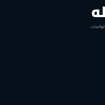
ه
لتغيير
لواجبات