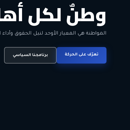
وطنٌ لكل أهل
معاً من أجل ا
الحرية • الوحدة • السلام • الديمقراطية
المواطنة هي المعيار الأوحد لنيل الحقوق وأداء ا
انضم للحركة
تعرّف على الحركة
اتصل بنا
برنامجنا السياسي