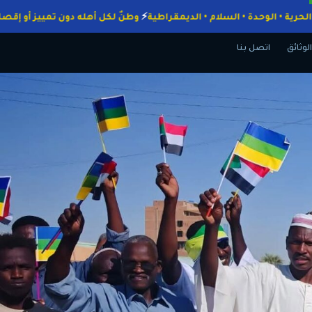
جبات
الحرية • الوحدة • السلام • الديمقراطية
وطنٌ لكل أهله دون تمييز أ
الوثائق
اتصل بنا