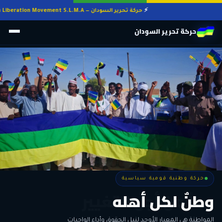
حركة تحرير السودان — Sudan Liberation Movement S.L.M.A
حركة تحرير السودان
حركة وطنية قومية سياسية
حركة وطنية قومية سياسية
وطنٌ لكل أهله
معاً من أجل التغيير
الحرية • الوحدة • السلام • الديمقراطية
المواطنة هي المعيار الأوحد لنيل الحقوق وأداء الواجبات