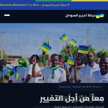
حركة تحرير السودان — Sudan Liberation Movement S.L.M.A
حركة تحرير السودان
حركة وطنية قومية سياسية
حركة وطنية قومية سياسية
وطنٌ لكل أهله
معاً من أجل التغيير
الحرية • الوحدة • السلام • الديمقراطية
المواطنة هي المعيار الأوحد لنيل الحقوق وأداء الواجبات