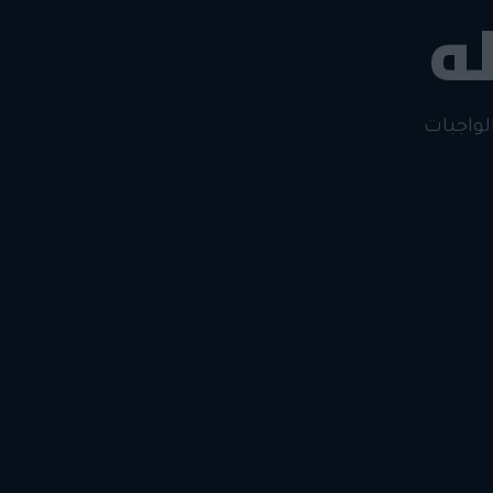
ه
لتغيير
لواجبات