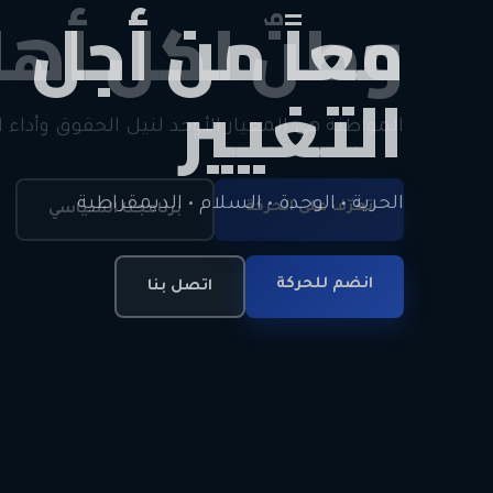
وطنٌ لكل أهل
معاً من أجل ا
الحرية • الوحدة • السلام • الديمقراطية
المواطنة هي المعيار الأوحد لنيل الحقوق وأداء ا
انضم للحركة
تعرّف على الحركة
اتصل بنا
برنامجنا السياسي