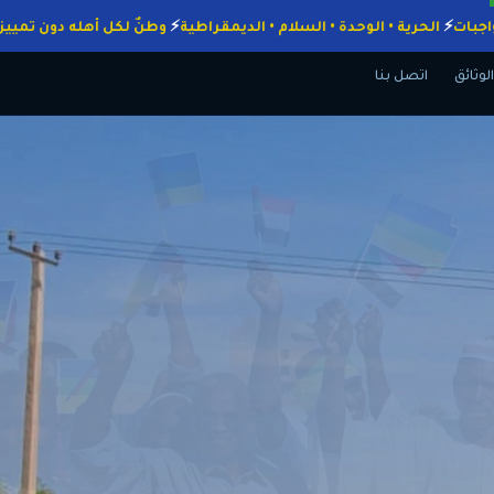
داء الواجبات
الحرية • الوحدة • السلام • الديمقراطية
وطنٌ لكل أهله دون
الوثائق
اتصل بنا