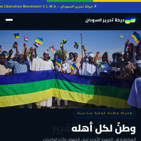
حركة تحرير السودان — Sudan Liberation Movement S.L.M.A
حركة تحرير السودان
حركة وطنية قومية سياسية
حركة وطنية قومية سياسية
وطنٌ لكل أهله
معاً من أجل التغيير
الحرية • الوحدة • السلام • الديمقراطية
المواطنة هي المعيار الأوحد لنيل الحقوق وأداء الواجبات