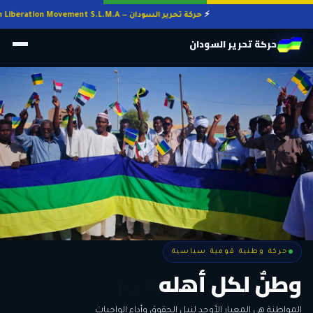
حركة تحرير السودان — Sudan Liberation Movement S.L.M.A
حركة تحرير السودان
حركة وطنية قومية سياسية
حركة وطنية قومية سياسية
وطنٌ لكل أهله
معاً من أجل التغيير
الحرية • الوحدة • السلام • الديمقراطية
المواطنة هي المعيار الأوحد لنيل الحقوق وأداء الواجبات