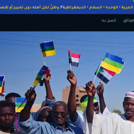
اجبات
الحرية • الوحدة • السلام • الديمقراطية
وطنٌ لكل أهله دون تمييز 
الوثائق
اتصل بنا