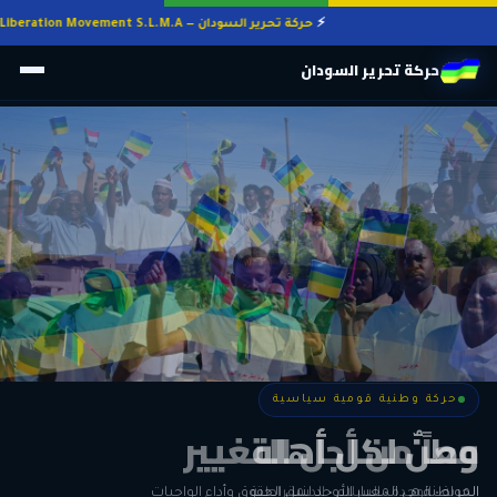
حركة تحرير السودان — Sudan Liberation Movement S.L.M.A
حركة تحرير السودان
حركة وطنية قومية سياسية
حركة وطنية قومية سياسية
وطنٌ لكل أهله
معاً من أجل التغيير
الحرية • الوحدة • السلام • الديمقراطية
المواطنة هي المعيار الأوحد لنيل الحقوق وأداء الواجبات