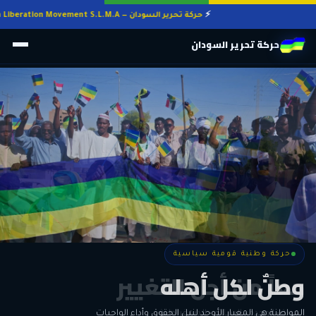
حركة تحرير السودان — Sudan Liberation Movement S.L.M.A
حركة تحرير السودان
حركة وطنية قومية سياسية
حركة وطنية قومية سياسية
وطنٌ لكل أهله
معاً من أجل التغيير
الحرية • الوحدة • السلام • الديمقراطية
المواطنة هي المعيار الأوحد لنيل الحقوق وأداء الواجبات