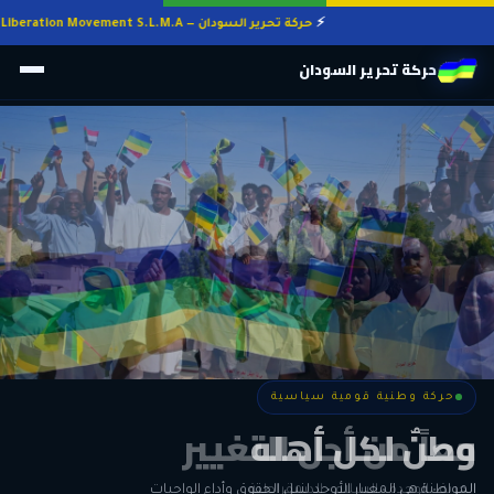
حركة تحرير السودان — Sudan Liberation Movement S.L.M.A
حركة تحرير السودان
حركة وطنية قومية سياسية
حركة وطنية قومية سياسية
وطنٌ لكل أهله
معاً من أجل التغيير
الحرية • الوحدة • السلام • الديمقراطية
المواطنة هي المعيار الأوحد لنيل الحقوق وأداء الواجبات