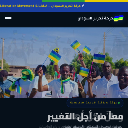
حركة تحرير السودان — Sudan Liberation Movement S.L.M.A
حركة تحرير السودان
حركة وطنية قومية سياسية
حركة وطنية قومية سياسية
وطنٌ لكل أهله
معاً من أجل التغيير
الحرية • الوحدة • السلام • الديمقراطية
المواطنة هي المعيار الأوحد لنيل الحقوق وأداء الواجبات