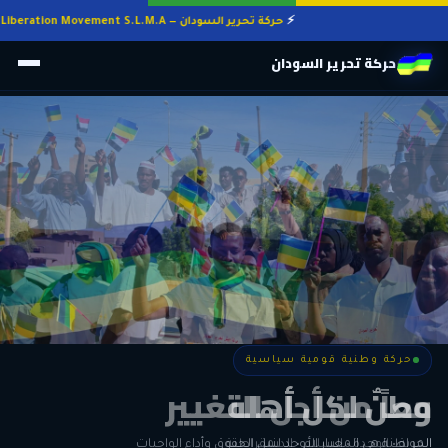
حركة تحرير السودان — Sudan Liberation Movement S.L.M.A
حركة تحرير السودان
حركة وطنية قومية سياسية
حركة وطنية قومية سياسية
وطنٌ لكل أهله
معاً من أجل التغيير
الحرية • الوحدة • السلام • الديمقراطية
المواطنة هي المعيار الأوحد لنيل الحقوق وأداء الواجبات