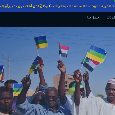
الواجبات
الحرية • الوحدة • السلام • الديمقراطية
وطنٌ لكل أهله دون تم
الوثائق
اتصل بنا