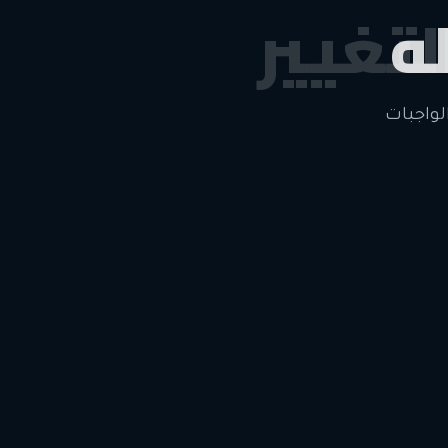
ه
لتغيير
لواجبات