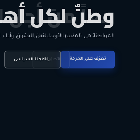
وطنٌ لكل أهل
معاً من أجل ا
الحرية • الوحدة • السلام • الديمقراطية
المواطنة هي المعيار الأوحد لنيل الحقوق وأداء ا
انضم للحركة
تعرّف على الحركة
اتصل بنا
برنامجنا السياسي