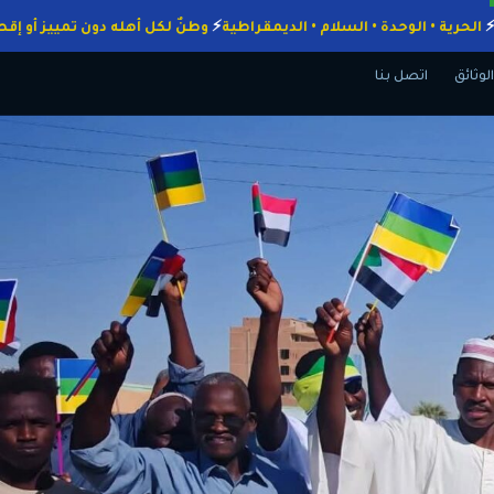
لواجبات
الحرية • الوحدة • السلام • الديمقراطية
وطنٌ لكل أهله دون تميي
الوثائق
اتصل بنا