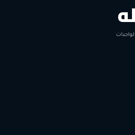
ه
لتغيير
لواجبات