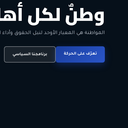
وطنٌ لكل أهل
معاً من أجل ا
الحرية • الوحدة • السلام • الديمقراطية
المواطنة هي المعيار الأوحد لنيل الحقوق وأداء ا
انضم للحركة
تعرّف على الحركة
اتصل بنا
برنامجنا السياسي