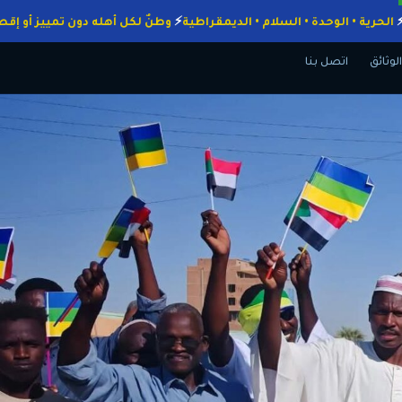
واجبات
الحرية • الوحدة • السلام • الديمقراطية
وطنٌ لكل أهله دون تمييز
الوثائق
اتصل بنا