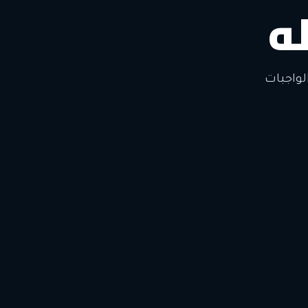
ه
لتغيير
لواجبات