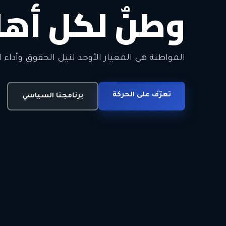
وطنٌ لكل أهل
معاً من أجل ا
الحرية • الوحدة • السلام • الديمقراطية
المواطنة هي المعيار الأوحد لنيل الحقوق وأداء ا
انضم للحركة
تعرّف على الحركة
اتصل بنا
برنامجنا السياسي