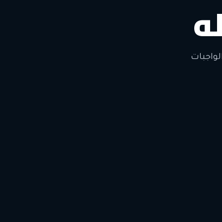
ه
لتغيير
لواجبات