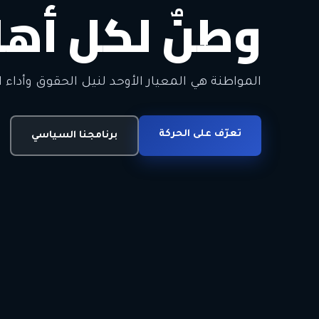
وطنٌ لكل أهل
معاً من أجل ا
الحرية • الوحدة • السلام • الديمقراطية
المواطنة هي المعيار الأوحد لنيل الحقوق وأداء ا
انضم للحركة
تعرّف على الحركة
اتصل بنا
برنامجنا السياسي