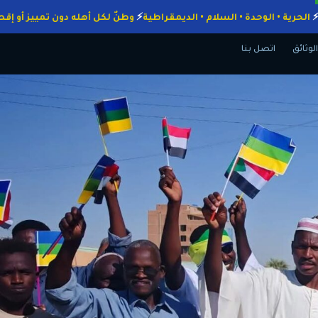
واجبات
الحرية • الوحدة • السلام • الديمقراطية
وطنٌ لكل أهله دون تمييز
الوثائق
اتصل بنا