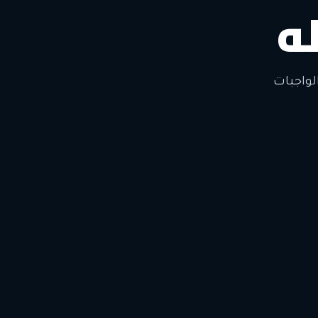
ه
لتغيير
لواجبات