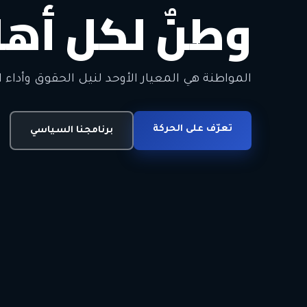
وطنٌ لكل أهل
معاً من أجل ا
الحرية • الوحدة • السلام • الديمقراطية
المواطنة هي المعيار الأوحد لنيل الحقوق وأداء ا
انضم للحركة
تعرّف على الحركة
اتصل بنا
برنامجنا السياسي