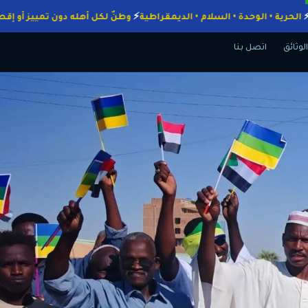
لواجبات
الحرية • الوحدة • السلام • الديمقراطية
وطنٌ لكل أهله دون تميي
الوثائق
اتصل بنا