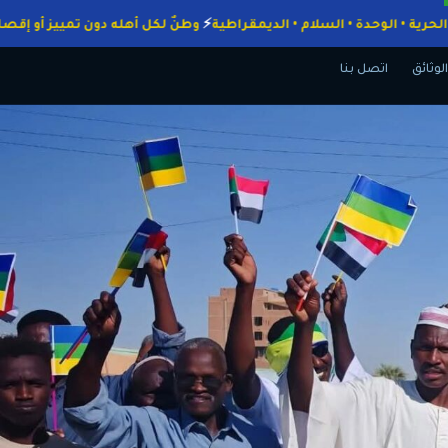
اجبات
الحرية • الوحدة • السلام • الديمقراطية
وطنٌ لكل أهله دون تمييز 
الوثائق
اتصل بنا