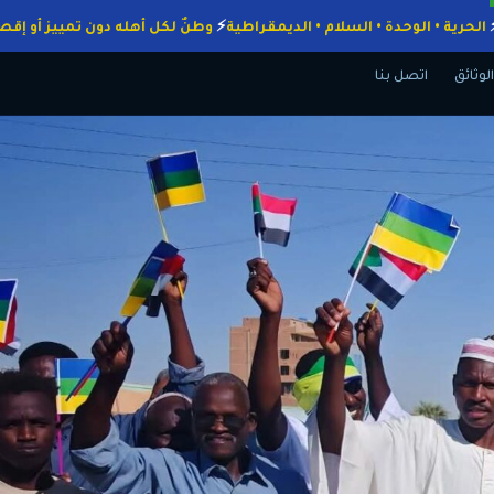
واجبات
الحرية • الوحدة • السلام • الديمقراطية
وطنٌ لكل أهله دون تمييز
الوثائق
اتصل بنا