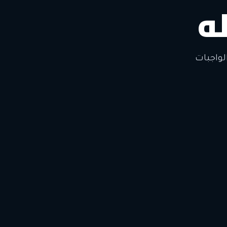
ه
لتغيير
لواجبات