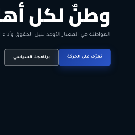
وطنٌ لكل أهل
معاً من أجل ا
الحرية • الوحدة • السلام • الديمقراطية
المواطنة هي المعيار الأوحد لنيل الحقوق وأداء ا
انضم للحركة
تعرّف على الحركة
اتصل بنا
برنامجنا السياسي