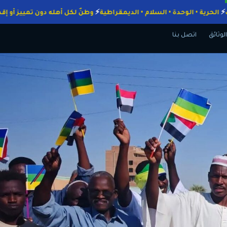
الواجبات
الحرية • الوحدة • السلام • الديمقراطية
وطنٌ لكل أهله دون تمي
الوثائق
اتصل بنا