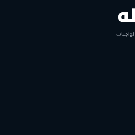
ه
لتغيير
لواجبات