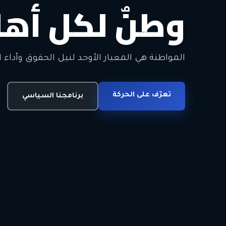
وطنٌ لكل أهل
معاً من أجل ا
الحرية • الوحدة • السلام • الديمقراطية
المواطنة هي المعيار الأوحد لنيل الحقوق وأداء ا
انضم للحركة
تعرّف على الحركة
اتصل بنا
برنامجنا السياسي