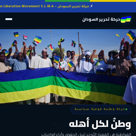
حركة تحرير السودان — Sudan Liberation Movement S.L.M.A
حركة تحرير السودان
حركة وطنية قومية سياسية
حركة وطنية قومية سياسية
وطنٌ لكل أهله
معاً من أجل التغيير
الحرية • الوحدة • السلام • الديمقراطية
المواطنة هي المعيار الأوحد لنيل الحقوق وأداء الواجبات