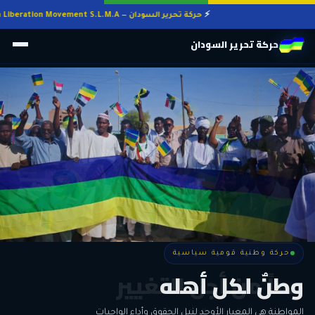
حركة تحرير السودان — Sudan Liberation Movement S.L.M.A
حركة تحرير السودان
حركة وطنية قومية سياسية
حركة وطنية قومية سياسية
وطنٌ لكل أهله
معاً من أجل التغيير
الحرية • الوحدة • السلام • الديمقراطية
المواطنة هي المعيار الأوحد لنيل الحقوق وأداء الواجبات